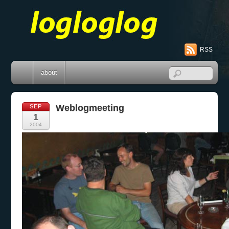
RSS
about
Weblogmeeting
SEP
1
2004