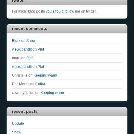
twitter
For micro blog posts
you should follow
me on twitter.
recent comments
Blork
on
Snow
vieux bandit
on
Piaf
mare
on
Piaf
vieux bandit
on
Piaf
Christelle
on
Keeping warm
Eric Morris
on
Collar
cowboycoffee
on
Keeping warm
recent posts
Update
Snow