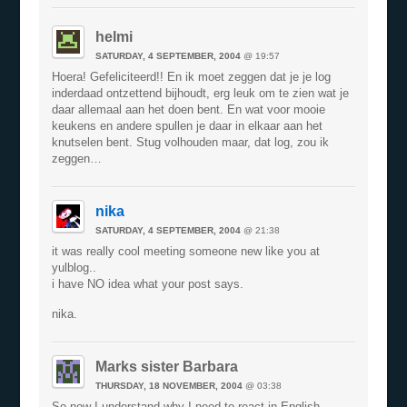
helmi
SATURDAY, 4 SEPTEMBER, 2004
@ 19:57
Hoera! Gefeliciteerd!! En ik moet zeggen dat je je log
inderdaad ontzettend bijhoudt, erg leuk om te zien wat je
daar allemaal aan het doen bent. En wat voor mooie
keukens en andere spullen je daar in elkaar aan het
knutselen bent. Stug volhouden maar, dat log, zou ik
zeggen…
nika
SATURDAY, 4 SEPTEMBER, 2004
@ 21:38
it was really cool meeting someone new like you at
yulblog..
i have NO idea what your post says.
nika.
Marks sister Barbara
THURSDAY, 18 NOVEMBER, 2004
@ 03:38
So now I understand why I need to react in English…