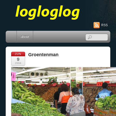
RSS
about
Groentenman
JUN
9
2004