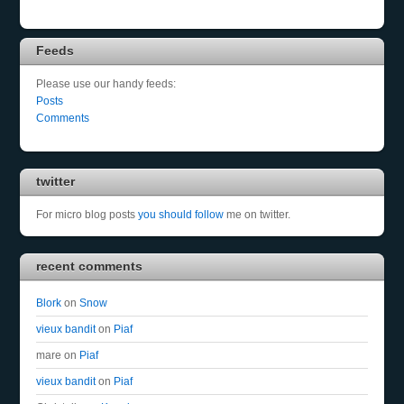
Feeds
Please use our handy feeds:
Posts
Comments
twitter
For micro blog posts
you should follow
me on twitter.
recent comments
Blork
on
Snow
vieux bandit
on
Piaf
mare
on
Piaf
vieux bandit
on
Piaf