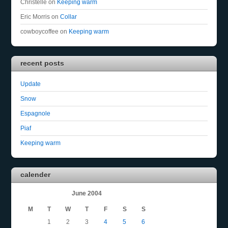
Christelle
on
Keeping warm
Eric Morris
on
Collar
cowboycoffee
on
Keeping warm
recent posts
Update
Snow
Espagnole
Piaf
Keeping warm
calender
June 2004
M
T
W
T
F
S
S
1
2
3
4
5
6