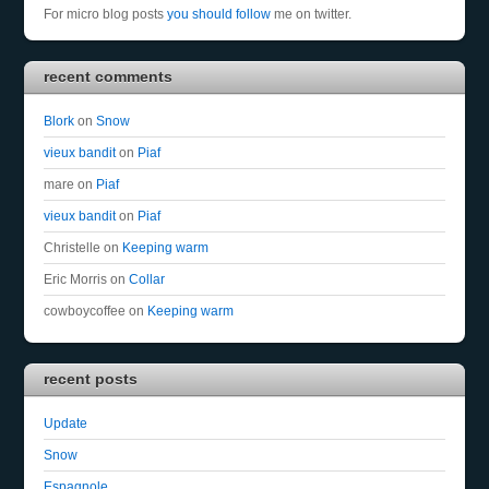
For micro blog posts
you should follow
me on twitter.
recent comments
Blork
on
Snow
vieux bandit
on
Piaf
mare
on
Piaf
vieux bandit
on
Piaf
Christelle
on
Keeping warm
Eric Morris
on
Collar
cowboycoffee
on
Keeping warm
recent posts
Update
Snow
Espagnole