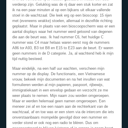
verderop zijn. Gelukkig was de rij daar een stuk korter en zat
ik na een paar minuten al op een bijkans uit elkaar vallende
stoel in de wachtzaal. Die leek erg op een bioscoop: 15 rijen
met (eveneens wrakke) stoelen, allemaal in dezelfde richting
geplaatst. Maar in plaats van een bioscoopscherm was er een
aantal displays waar het nummer werd getoond van degenen
die aan de beurt was. Ik had nummer C6, het huidige C
nummer was C4 maar helaas waren eerst nog de nummers
A86 tor A93, B3 tot B8 en E15 to E23 aan de beurt. Er waren
geen nummers in de D categorie. Ja, al wachtend heb ik mijn
tijd nuttig besteed.
Maar eindelijk, na een half uur wachten, verscheen mijn
nummer op de display. De functionaris, een Vietnamese
vrouw, bekeek mijn documenten en na het invullen van wat
formulieren werden al mijn papieren, paspoort, rijbewijs,
immigratiekaart in een envelop gedaan en verzocht ze me
weer plaats te nemen. Mijn naam zou worden omgeroepen.
Maar er werden helemaal geen namen omgeroepen. Een
meneer zei af en toe een naam aan de rechterkant van de
wachtzaal, af en toe was er een stem via de intercom die iets
onverstaanbaars mompelde gevolgd door een nummer en
verder stond er ook nog een radio te blèren. Dus om