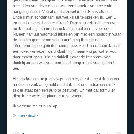
geconcentreerd te blijven luisteren of je ergens je naam hoort
te midden van deze chaos was een tamelijk vermoeiende
aangelegenheid. Vooral omdat zowel in het Frans als het
Engels mijn achternaam nauwelijks uit te spreken is. Een E
en een I en een J achter elkaar? Daar struikelt iedereen over
en ik moet mijn naam dan ook altijd spellen en ‘voor doen’.
Na een half uur wachtend luisteren (en met een hoofdpijn waar
de honden geen brood van lusten) ging ik maar eens
informeren bij de geüniformeerde bewaker. En net toen ik naar
een loket verwezen werd klonk mijn naam -nu ja, wat er voor
door moest gaan- luid en duidelijk over de Intercom. Veel
duidelijker dan wat voor een boodschap in het voorbije half
uur.
Helaas kreeg ik mijn rijbewijs nog niet, eerst moest ik nog een
medische verklaring hebben dat ik met de medicijnen die ik
slik in staat ben een auto te besturen. En met dat formulier
dien ik me weer ter plaatste te vervoegen.
Ik verheug me er nu al op.
By
mare
•
dutch
•