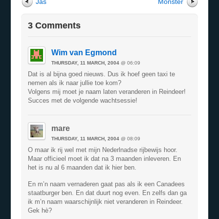
Jas
Monster
3 Comments
Wim van Egmond
THURSDAY, 11 MARCH, 2004
@ 06:09
Dat is al bijna goed nieuws. Dus ik hoef geen taxi te
nemen als ik naar jullie toe kom?
Volgens mij moet je naam laten veranderen in Reindeer!
Succes met de volgende wachtsessie!
mare
THURSDAY, 11 MARCH, 2004
@ 08:09
O maar ik rij wel met mijn Nederlnadse rijbewijs hoor.
Maar officieel moet ik dat na 3 maanden inleveren. En
het is nu al 6 maanden dat ik hier ben.
En m’n naam vernaderen gaat pas als ik een Canadees
staatburger ben. En dat duurt nog even. En zelfs dan ga
ik m’n naam waarschijnlijk niet veranderen in Reindeer.
Gek hè?