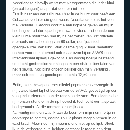
Nederlandse rijbewijs werkt met pictogrammen die ieder kind
(en politieagent) snapt, dat doet er niet toe.
Dus ik naar een vertaalbureau hier in de buurt: daar heeft een
Cubaanse vertaler die geen woord Nederlands sprak het voor
me ‘vertaald’. Gewoon door me een kopie te geven en mij in
het Engels te laten opschrijven wat er stond. Het duurde een
klein uurtje maar toen had ik, na het zetten van wat officiele
stempels en na betaling van 60 dollar, een ‘justitieel
goedgekeurde’ vertaling. Vlak daarna ging ik naar Nederland
en heb voor de zekerheid ook maar even bij de ANWB een
internationaal rijbewijs gekocht. Een voddig boekje bestaand
uit slecht gestencilde vertalingen in een stuk of tien talen van
het rijbewijs. Nog bijna onbegrijpelijker dan mijn ‘vertaling’,
maar ook een stuk goedkoper: slechts 12,50 euro.
Enfin, aldus bewapend met allerlei paperassen vervoegde ik
mij vanochtend bij het bureau van de SAAQ, gevestigd op een
vaag industrieterrein aan de rand van de stad. Een gigantische
rij mensen stond er in de rij, hoewel ik toch echt een afspraak
had gemaakt. Al die mensen kennelijk ook.
Na twintig minuten was ik aan de beurt om mijn nummertje in
ontvangst te nemen, daarna zou ik plaats mogen nemen in de
wachtzaal. Maar nee, mijn naam stond niet op de lijst. Bleek
ik in de verkeerde rij te hebben gestaan; ik moest een deur