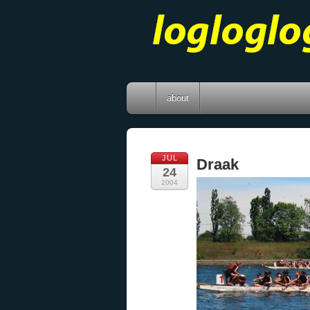
about
JUL
Draak
24
2004