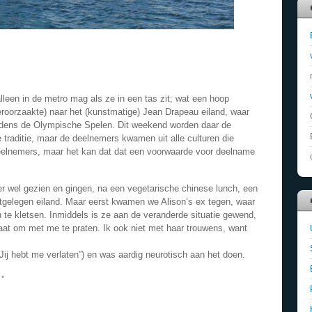
lleen in de metro mag als ze in een tas zit; wat een hoop
eroorzaakte) naar het (kunstmatige) Jean Drapeau eiland, waar
ijdens de Olympische Spelen. Dit weekend worden daar de
traditie, maar de deelnemers kwamen uit alle culturen die
 deelnemers, maar het kan dat dat een voorwaarde voor deelname
r wel gezien en gingen, na een vegetarische chinese lunch, een
stgelegen eiland. Maar eerst kwamen we Alison’s ex tegen, waar
n te kletsen. Inmiddels is ze aan de veranderde situatie gewend,
taat om met me te praten. Ik ook niet met haar trouwens, want
j hebt me verlaten”) en was aardig neurotisch aan het doen.
•