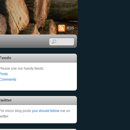
RSS
Feeds
Please use our handy feeds:
Posts
Comments
twitter
For micro blog posts
you should follow
me on
twitter.