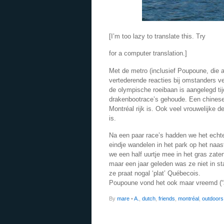
[I’m too lazy to translate this. Try
for a computer translation.]
Met de metro (inclusief Poupoune, die a
vertederende reacties bij omstanders v
de olympische roeibaan is aangelegd t
drakenbootrace’s gehoude. Een chinese 
Montréal rijk is. Ook veel vrouwelijke
is.
Na een paar race’s hadden we het echte
eindje wandelen in het park op het naa
we een half uurtje mee in het gras zate
maar een jaar geleden was ze niet in s
ze praat nogal ‘plat’ Québecois.
Poupoune vond het ook maar vreemd (“Ji
By
mare
•
A.
,
dutch
,
friends
,
montréal
,
outdoors