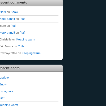
recent comments
Blork
on
Snow
vieux bandit
on
Piaf
mare
on
Piaf
vieux bandit
on
Piaf
Christelle
on
Keeping warm
Eric Morris
on
Collar
cowboycoffee
on
Keeping warm
recent posts
Update
Snow
Espagnole
Piaf
Keeping warm