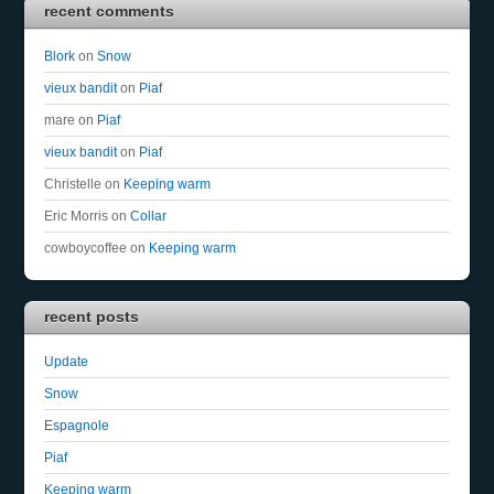
recent comments
Blork
on
Snow
vieux bandit
on
Piaf
mare
on
Piaf
vieux bandit
on
Piaf
Christelle
on
Keeping warm
Eric Morris
on
Collar
cowboycoffee
on
Keeping warm
recent posts
Update
Snow
Espagnole
Piaf
Keeping warm