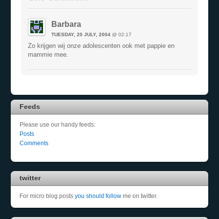
Barbara
TUESDAY, 20 JULY, 2004
@ 02:17
Zo krijgen wij onze adolescenten ook met pappie en
mammie mee.
Feeds
Please use our handy feeds:
Posts
Comments
twitter
For micro blog posts
you should follow
me on twitter.