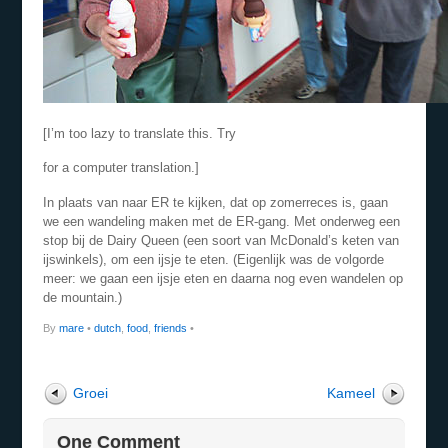
[I’m too lazy to translate this. Try
for a computer translation.]
In plaats van naar ER te kijken, dat op zomerreces is, gaan
we een wandeling maken met de ER-gang. Met onderweg een
stop bij de Dairy Queen (een soort van McDonald’s keten van
ijswinkels), om een ijsje te eten. (Eigenlijk was de volgorde
meer: we gaan een ijsje eten en daarna nog even wandelen op
de mountain.)
By
mare
•
dutch
,
food
,
friends
•
Groei
Kameel
One Comment