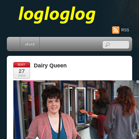
RSS
about
Dairy Queen
MAY
27
2004