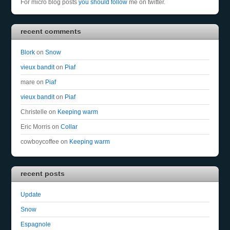
For micro blog posts
you should follow
me on twitter.
recent comments
Blork
on
Snow
vieux bandit
on
Piaf
mare
on
Piaf
vieux bandit
on
Piaf
Christelle
on
Keeping warm
Eric Morris
on
Collar
cowboycoffee
on
Keeping warm
recent posts
Update
Snow
Espagnole