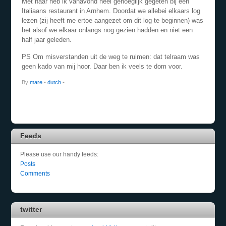
Met haar heb ik vanavond heel genoeglijk gegeten bij een
Italiaans restaurant in Arnhem. Doordat we allebei elkaars log
lezen (zij heeft me ertoe aangezet om dit log te beginnen) was
het alsof we elkaar onlangs nog gezien hadden en niet een
half jaar geleden.
PS Om misverstanden uit de weg te ruimen: dat telraam was
geen kado van mij hoor. Daar ben ik veels te dom voor.
By
mare
•
dutch
•
Feeds
Please use our handy feeds:
Posts
Comments
twitter